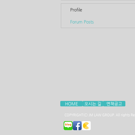
Profile
Forum Posts
HOME
오시는 길
면책공고
COPYRIGHT(C) JM LAW GROUP. All rights Re