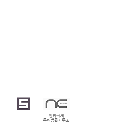
자유법률
엔씨국제
상담사이트
특허법률사무소