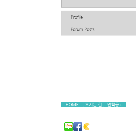
Profile
Forum Posts
HOME
오시는 길
면책공고
COPYRIGHT(C) JM LAW GROUP. All rights Re