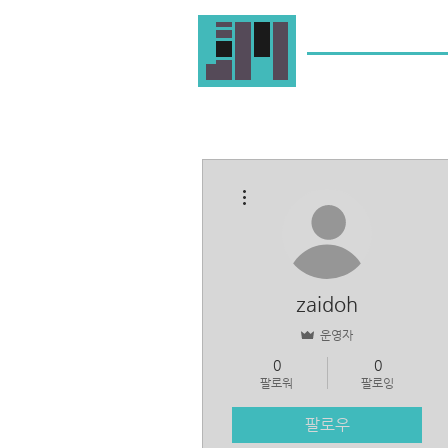
더보기
zaidoh
운영자
0
0
팔로워
팔로잉
팔로우