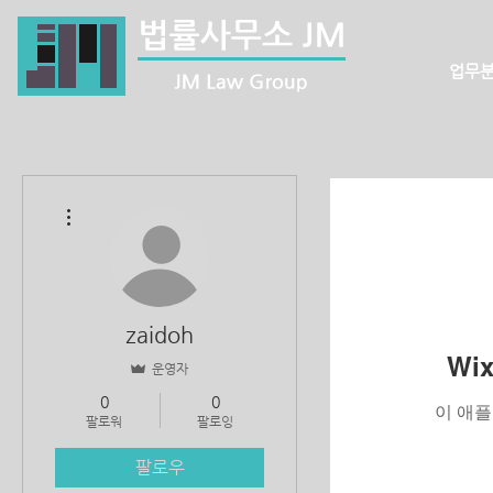
업무
더보기
zaidoh
Wi
운영자
0
0
이 애플
팔로워
팔로잉
팔로우